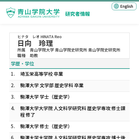
English
研究者情報
ヒナタ レオ
HINATA Reo
日向 玲理
所属
青山学院大学 青山学院史研究所 青山学院史研究所
職種
助教
学歴・学位
1.
埼玉栄高等学校 卒業
2.
駒澤大学 文学部 歴史学科 卒業
3.
駒澤大学 学士（歴史学）
4.
駒澤大学大学院 人文科学研究科 歴史学専攻 修士課
程 修了
5.
駒澤大学 修士（歴史学）
6.
駒澤大学大学院 人文科学研究科 歴史学専攻 博士後