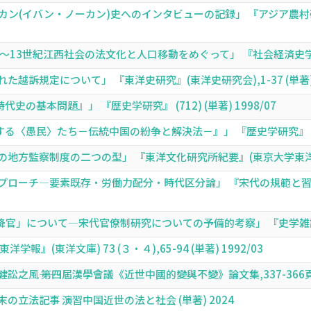
(イバン・ノーカン)史へのインタビューの記録」 『アジア農村研究会通
13世紀江西社会の法文化と人口移動をめぐって」 『社会経済史学』((社会
訴規定について」 『東洋史研究』(東洋史研究会),1-37 (単著) 1
の基本問題』」 『歴史学研究』 (712) (単著) 1998/07
〈愚民〉たち－伝統中国の紛争と解決法－』」 『歴史学研究』 (710) 
方監察制度の二つの型」 『東洋文化研究所紀要』(東京大学東洋文化研究所)
ーチ―要素既存・労働力配分・時代区分論」 『宋代の規範と習俗』(宋代
官」について―宋代官僚制研究についての予備的考察」 『史学雑誌』(史学会
』(東洋文庫) 73 (３・４),65-94 (単著) 1992/03
之風―― 第四屆漢學會議《近世中國的變與不變》論文集,337-366頁 (単
立法記事 演習中国近世の法と社会 (単著) 2024