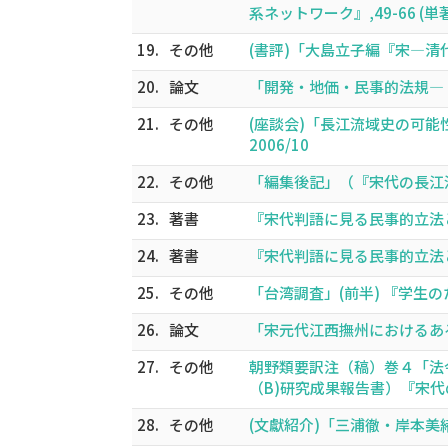
系ネットワーク』,49-66 (単著)
19.
その他
(書評)「大島立子編『宋―清代の法
20.
論文
「開発・地価・民事的法規―『清明
21.
その他
(座談会)「長江流域史の可能
2006/10
22.
その他
「編集後記」（『宋代の長江流
23.
著書
『宋代判語に見る民事的立法と地価変
24.
著書
『宋代判語に見る民事的立法と地価変
25.
その他
「台湾調査」(前半) 『学生の
26.
論文
「宋元代江西撫州におけるある一族
27.
その他
朝野類要訳注（稿）巻４「法令
（B)研究成果報告書）『宋代の
28.
その他
(文獻紹介)「三浦徹・岸本美緒