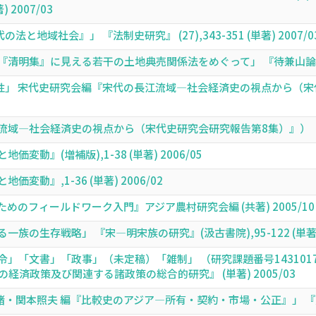
 2007/03
と地域社会』」 『法制史研究』 (27),343-351 (単著) 2007/0
集』に見える若干の土地典売関係法をめぐって」 『待兼山論叢』(史学編)(
性」 宋代史研究会編『宋代の長江流域―社会経済史の視点から（宋代
域―社会経済史の視点から（宋代史研究会研究報告第8集）』） 『宋代史
動』(増補版),1-38 (単著) 2006/05
動』,1-36 (単著) 2006/02
ためのフィールドワーク入門』アジア農村研究会編 (共著) 2005/10
の生存戦略」 『宋―明宋族の研究』(汲古書院),95-122 (単著) 2
」「文書」「政事」（未定稿）「雑制」 （研究課題番号143101
経済政策及び関連する諸政策の総合的研究』 (単著) 2005/03
・関本照夫 編『比較史のアジア―所有・契約・市場・公正』」 『史学雑誌