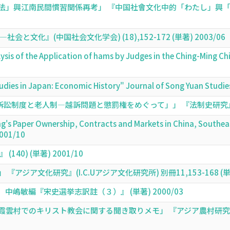
法」興江南民間慣習関係再考」 『中国社會文化中的「わたし」興「
と文化』(中国社会文化学会) (18),152-172 (単著) 2003/06
alysis of the Application of hams by Judges in the Ching-Min
udies in Japan: Economic History" Journal of Song Yuan Studi
訟制度と老人制―越訴問題と懲罰権をめぐって」」 『法制史研究』 (51)
s Paper Ownership, Contracts and Markets in China, Southeast 
001/10
40) (単著) 2001/10
ジア文化研究』(I.C.Uアジア文化研究所) 別冊11,153-168 (単著)
中嶋敏編『宋史選挙志訳註（３）』 (単著) 2000/03
雲村でのキリスト教会に関する聞き取りメモ」 『アジア農村研究会通信』