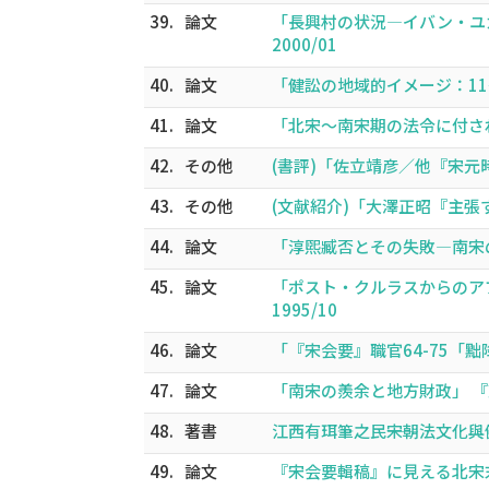
39.
論文
「長興村の状況―イバン・ユカン
2000/01
40.
論文
「健訟の地域的イメージ：11～
41.
論文
「北宋～南宋期の法令に付された越
42.
その他
(書評)「佐立靖彦／他『宋元時代史
43.
その他
(文献紹介)「大澤正昭『主張する
44.
論文
「淳煕臧否とその失敗―南宋の地
45.
論文
「ポスト・クルラスからのアプロ
1995/10
46.
論文
「『宋会要』職官64-75「黜降
47.
論文
「南宋の羨余と地方財政」 『東洋学報
48.
著書
江西有珥筆之民――宋朝法文化與健訟
49.
論文
『宋会要輯稿』に見える北宋末の