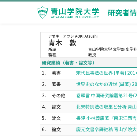
研究者情
アオキ アツシ
AOKI Atsushi
青木 敦
所属
青山学院大学 文学部 史学
職種
教授
研究業績（著書・論文等）
1.
著書
宋代民事法の世界 (単著) 2014
2.
著書
世界史のなかの近世 (単著) 201
3.
その他
巻頭言 中国研究論叢第21号(2021.
4.
論文
北宋特別法の収集と分析 青山学院大
5.
論文
書評 小林義廣著『南宋江西吉州の士
6.
論文
慶元文書令譯註稿 青山学院大学文学