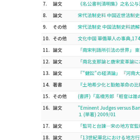
7.
論文
《名公書判清明集》之名公与法律利
8.
論文
宋代法制史料 中国近世法制史料読
9.
その他
宋代法制史 中国法制史料読解ハン
10.
その他
文化中国 華僑華人の事典,174-1
11.
論文
「南宋判語所引法の世界」 東洋史研究
12.
論文
「南北支那論と唐宋変革論における宋
13.
論文
「"健訟"の経済論」 『河南大学
14.
著書
『土地希少化と勤勉革命の比較史』,
15.
その他
(書評)「高橋芳郎「粧奩は誰のもの
16.
論文
"Eminent Judges versus B
１ (単著) 2009/01
17.
論文
「監司と台諌―宋の地方官監察制度
18.
論文
「13世紀華北における地方行