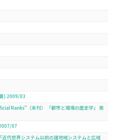
 2009/03
tice and Official Ranks"（未刊） 『都市と環境の歴史学』 第
07/07
B)「近代世界システム以前の諸地域システムと広域