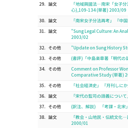
29.
論文
「地域興國法―南宋「女子分
心),109-134 (単著) 2003/09
30.
論文
「南宋女子分法再考」 『中国―社会
31.
論文
"Sung Legal Culture: An An
2003/02
32.
その他
"Update on Sung History St
33.
その他
(書評)「中島楽章著「明代の訴
34.
その他
Comment on Professor Wong'
Comparative Study (単著) 2
35.
その他
「社会経済史」 『月刊しにか』 (1
36.
論文
「宋代の監司の語義について」 『ア
37.
その他
(訳注、解説) 「考課・北宋」 
38.
論文
「教会・山地民・伝統文化―霞
2000/01