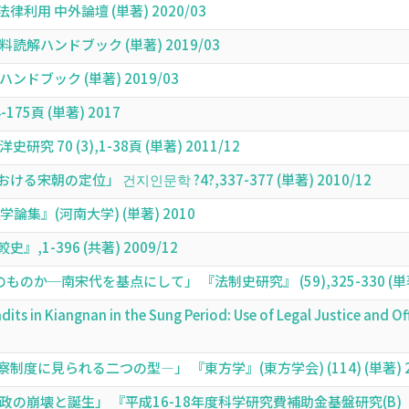
用 中外論壇 (単著) 2020/03
解ハンドブック (単著) 2019/03
ドブック (単著) 2019/03
75頁 (単著) 2017
 70 (3),1-38頁 (単著) 2011/12
朝の定位」 건지인문학 ?4?,337-377 (単著) 2010/12
論集』(河南大学) (単著) 2010
1-396 (共著) 2009/12
か─南宋代を基点にして」 『法制史研究』 (59),325-330 (単著)
andits in Kiangnan in the Sung Period: Use of Legal Jus
に見られる二つの型―」 『東方学』(東方学会) (114) (単著) 20
政の崩壊と誕生」 『平成16-18年度科学研究費補助金基盤研究(