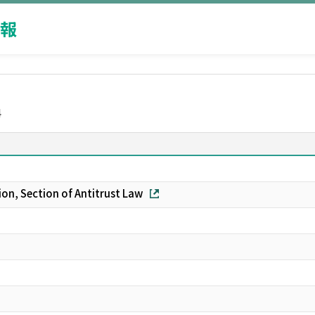
報
科
on, Section of Antitrust Law