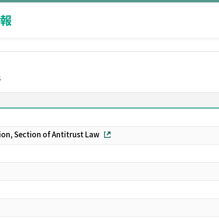
報
科
on, Section of Antitrust Law