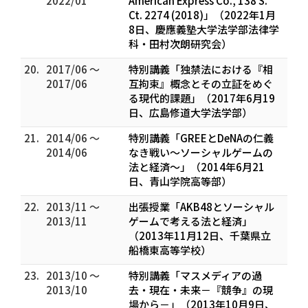
2022/01
American Express Co., 138 S.
Ct. 2274 (2018)」（2022年1月
8日、慶應義塾大学法学部法律学
科・田村次朗研究会）
20.
2017/06 ～
特別講義「独禁法における『相
2017/06
互拘束』概念とその立証をめぐ
る現代的課題」（2017年6月19
日、広島修道大学法学部）
21.
2014/06 ～
特別講義「GREEとDeNAの仁義
2014/06
なき戦い～ソーシャルゲームの
法と経済～」（2014年6月21
日、青山学院高等部）
22.
2013/11 ～
出張授業「AKB48とソーシャル
2013/11
ゲームで考える法と経済」
（2013年11月12日、千葉県立
船橋東高等学校）
23.
2013/10 ～
特別講義「マスメディアの過
2013/10
去・現在・未来－『競争』の現
場から－」（2013年10月9日、