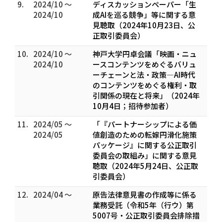
9.
2024/10 ～
ディスカッションペーパー「生
2024/10
成AIを巡る競争」等に関する意
見聴取（2024年10月23日、公
正取引委員会）
10.
2024/10 ～
神戸大学円卓会議「映画・ニュ
2024/10
ースコンテンツをめぐるバリュ
ーチェーンと法・政策―AI時代
のコンテンツをめぐる権利・取
引関係の現在と将来」（2024年
10月4日；招待参加者）
11.
2024/05 ～
「『パートナーシップによる価
2024/05
値創造のための転嫁円滑化施策
パッケージ』に関する公正取引
委員会の取組み」に関する意見
聴取（2024年5月24日、公正取
引委員会）
12.
2024/04 ～
原告法律意見書の作成等に係る
業務受託（令和5年（行ウ）第
5007号・公正取引委員会排除措