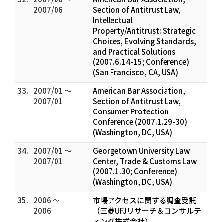
2007/06
Section of Antitrust Law,
Intellectual
Property/Antitrust: Strategic
Choices, Evolving Standards,
and Practical Solutions
(2007.6.14-15; Conference)
(San Francisco, CA, USA)
33.
2007/01 ～
American Bar Association,
2007/01
Section of Antitrust Law,
Consumer Protection
Conference (2007.1.29-30)
(Washington, DC, USA)
34.
2007/01 ～
Georgetown University Law
2007/01
Center, Trade & Customs Law
(2007.1.30; Conference)
(Washington, DC, USA)
35.
2006 ～
市場アクセスに関する調査受託
2006
（三菱UFJリサーチ＆コンサルテ
ィング株式会社）