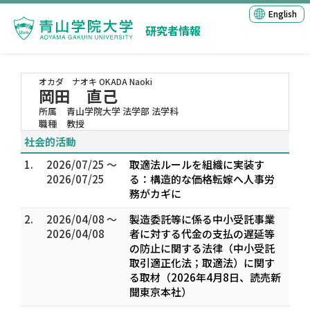
English
研究者情報
オカダ ナオキ
OKADA Naoki
岡田 直己
所属
青山学院大学 法学部 法学科
職種
教授
社会的活動
1.
2026/07/25 ～
取適法ルールを組織に実装す
2026/07/25
る：構造的な価格転嫁へ人事労
務がカギに
2.
2026/04/08 ～
製造委託等に係る中小受託事業
2026/04/08
者に対する代金の支払の遅延等
の防止に関する法律（中小受託
取引適正化法；取適法）に関す
る取材（2026年4月8日、読売新
聞東京本社）