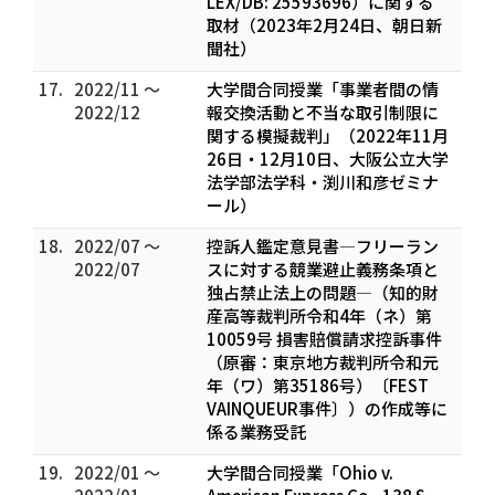
LEX/DB: 25593696）に関する
取材（2023年2月24日、朝日新
聞社）
17.
2022/11 ～
大学間合同授業「事業者間の情
2022/12
報交換活動と不当な取引制限に
関する模擬裁判」（2022年11月
26日・12月10日、大阪公立大学
法学部法学科・渕川和彦ゼミナ
ール）
18.
2022/07 ～
控訴人鑑定意見書―フリーラン
2022/07
スに対する競業避止義務条項と
独占禁止法上の問題―（知的財
産高等裁判所令和4年（ネ）第
10059号 損害賠償請求控訴事件
（原審：東京地方裁判所令和元
年（ワ）第35186号）〔FEST
VAINQUEUR事件〕）の作成等に
係る業務受託
19.
2022/01 ～
大学間合同授業「Ohio v.