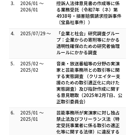
3.
2026/01 ～
控訴人法律意見書の作成等に係
2026/01
る業務受託（令和7年（ネ）第
4938号・損害賠償請求控訴事件
〔宝島社事件〕）
4.
2025/07/29 ～
「企業と社会」研究調査グルー
プ：企業からの寄附等にかかる
透明性確保のための研究者倫理
ルールにかかる調査
5.
2025/02 ～
音楽・放送番組等の分野の実演
2025/02
家と芸能事務所との取引等に関
する実態調査 （クリエイター支
援のための取引適正化に向けた
実態調査）及び指針作成に関す
る意見聴取（2025年2月7日、公
正取引委員会）
6.
2025/01 ～
芸能事務所が実演家に対し独占
2025/01
禁止法及びフリーランス法（特
定受託事業者に係る取引の適正
化等に関する法律）に違反する