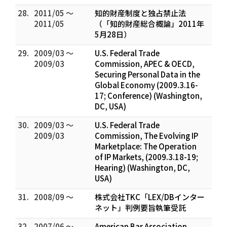
28.
2011/05 ～
知的財産制度と独占禁止法
2011/05
（「知的財産総合概論」2011年
5月28日）
29.
2009/03 ～
U.S. Federal Trade
2009/03
Commission, APEC & OECD,
Securing Personal Data in the
Global Economy (2009.3.16-
17; Conference) (Washington,
DC, USA)
30.
2009/03 ～
U.S. Federal Trade
2009/03
Commission, The Evolving IP
Marketplace: The Operation
of IP Markets, (2009.3.18-19;
Hearing) (Washington, DC,
USA)
31.
2008/09 ～
株式会社TKC「LEX/DBインター
ネット」判例要旨執筆受託
32.
2007/06 ～
American Bar Association,