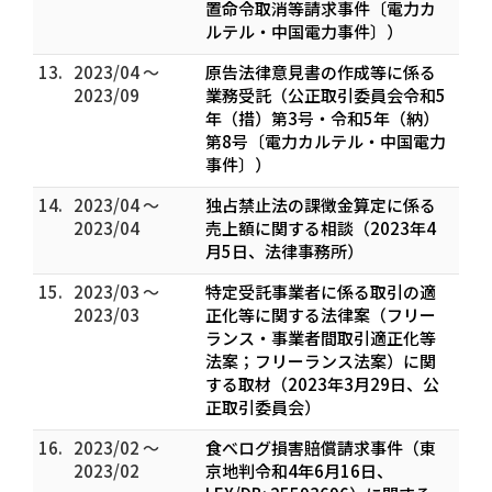
置命令取消等請求事件〔電力カ
ルテル・中国電力事件〕）
13.
2023/04 ～
原告法律意見書の作成等に係る
2023/09
業務受託（公正取引委員会令和5
年（措）第3号・令和5年（納）
第8号〔電力カルテル・中国電力
事件〕）
14.
2023/04 ～
独占禁止法の課徴金算定に係る
2023/04
売上額に関する相談（2023年4
月5日、法律事務所）
15.
2023/03 ～
特定受託事業者に係る取引の適
2023/03
正化等に関する法律案（フリー
ランス・事業者間取引適正化等
法案；フリーランス法案）に関
する取材（2023年3月29日、公
正取引委員会）
16.
2023/02 ～
食べログ損害賠償請求事件（東
2023/02
京地判令和4年6月16日、