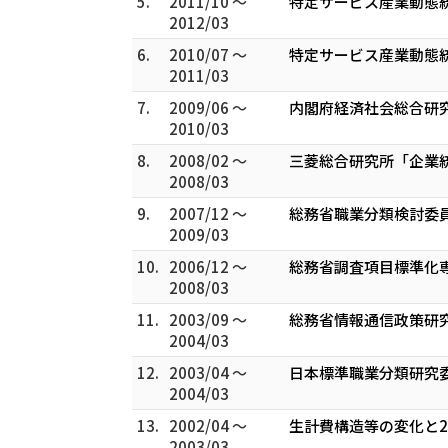
5.
2011/10 ～
特定サービス産業動態
2012/03
6.
2010/07 ～
特定サービス産業動態
2011/03
7.
2009/06 ～
内閣府経済社会総合研
2010/03
8.
2008/02 ～
三菱総合研究所「企業
2008/03
9.
2007/12 ～
総務省職業分類検討委員
2009/03
10.
2006/12 ～
総務省調査項目標準化専
2008/03
11.
2003/09 ～
総務省情報通信政策研
2004/03
12.
2003/04 ～
日本標準職業分類研究委
2004/03
13.
2002/04 ～
生計費構造等の変化と2
2003/03