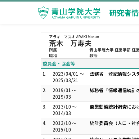
研究者情
アラキ マスオ
ARAKI Masuo
荒木 万寿夫
所属
青山学院大学 経営学部 経
職種
教授
委員会・協会等
1.
2023/04/01 ～
法務省 登記情報システ
2025/03/31
2.
2019/01 ～
総務省「情報通信統計の
2019/03
3.
2013/10 ～
商業動態統計調査にお
2014/03
4.
2013/10 ～
統計委員会（人口・社会
2015/10