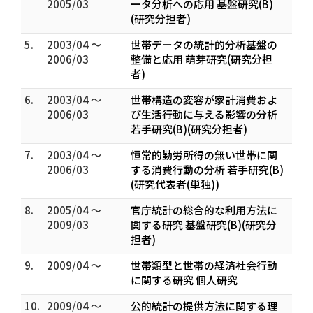
2005/03
ータ分析への応用 基盤研究(B)
(研究分担者)
5.
2003/04 ～
世帯データの統計的分析基盤の
2006/03
整備と応用 萌芽研究(研究分担
者)
6.
2003/04 ～
世帯構造の変容が家計消費およ
2006/03
び生活行動に与える影響の分析
若手研究(B)(研究分担者)
7.
2003/04 ～
恒常的勤労所得の無い世帯に関
2006/03
する消費行動の分析 若手研究(B)
(研究代表者(単独))
8.
2005/04 ～
官庁統計の総合的な利用方法に
2009/03
関する研究 基盤研究(B)(研究分
担者)
9.
2009/04 ～
世帯類型と世帯の経済社会行動
に関する研究 個人研究
10.
2009/04 ～
公的統計の提供方法に関する理