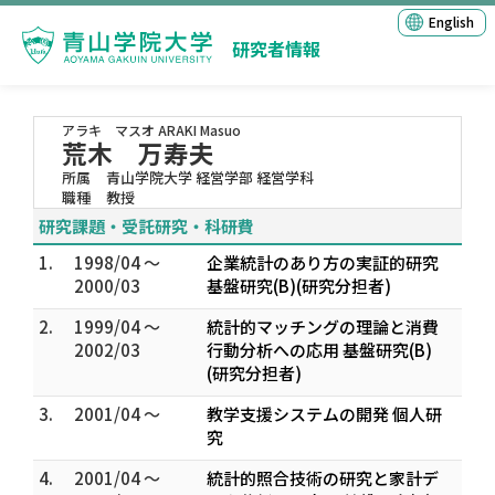
English
研究者情報
アラキ マスオ
ARAKI Masuo
荒木 万寿夫
所属
青山学院大学 経営学部 経営学科
職種
教授
研究課題・受託研究・科研費
1.
1998/04 ～
企業統計のあり方の実証的研究
2000/03
基盤研究(B)(研究分担者)
2.
1999/04 ～
統計的マッチングの理論と消費
2002/03
行動分析への応用 基盤研究(B)
(研究分担者)
3.
2001/04 ～
教学支援システムの開発 個人研
究
4.
2001/04 ～
統計的照合技術の研究と家計デ