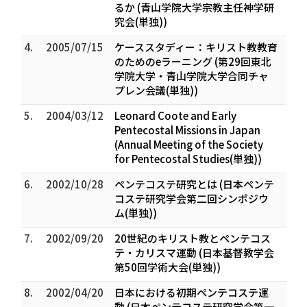
るか (青山学院大学宗教主任神学研
究会(単独))
4.
2005/07/15
ケーススタディー：キリスト教教育
のためのeラーニング (第29回東北
学院大学・青山学院大学合同チャ
プレン会議(単独))
5.
2004/03/12
Leonard Coote and Early
Pentecostal Missions in Japan
(Annual Meeting of the Society
for Pentecostal Studies(単独))
6.
2002/10/28
ペンテコステ研究とは (日本ペンテ
コステ研究学会第二回シンポジウ
ム(単独))
7.
2002/09/20
20世紀のキリスト教とペンテコス
テ・カリスマ運動 (日本基督教学会
第50回学術大会(単独))
8.
2002/04/20
日本における初期ペンテコステ運
動 (日本ペンテコステ研究学会第一