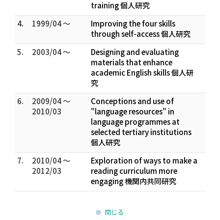
training 個人研究
4.
1999/04 ～
Improving the four skills
through self-access 個人研究
5.
2003/04 ～
Designing and evaluating
materials that enhance
academic English skills 個人研
究
6.
2009/04 ～
Conceptions and use of
2010/03
"language resources" in
language programmes at
selected tertiary institutions
個人研究
7.
2010/04 ～
Exploration of ways to make a
2012/03
reading curriculum more
engaging 機関内共同研究
閉じる