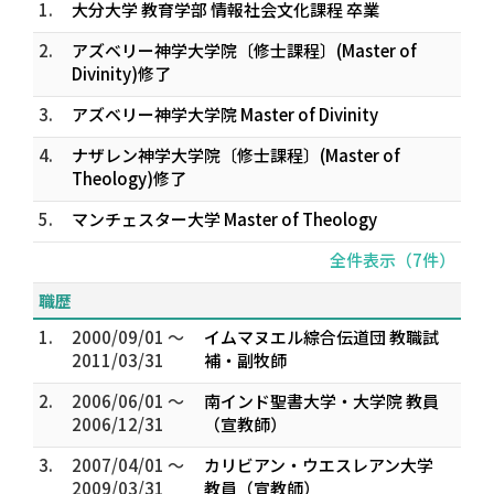
1.
大分大学 教育学部 情報社会文化課程 卒業
2.
アズベリー神学大学院〔修士課程〕(Master of
Divinity)修了
3.
アズベリー神学大学院 Master of Divinity
4.
ナザレン神学大学院〔修士課程〕(Master of
Theology)修了
5.
マンチェスター大学 Master of Theology
全件表示（7件）
職歴
1.
2000/09/01 ～
イムマヌエル綜合伝道団 教職試
2011/03/31
補・副牧師
2.
2006/06/01 ～
南インド聖書大学・大学院 教員
2006/12/31
（宣教師）
3.
2007/04/01 ～
カリビアン・ウエスレアン大学
2009/03/31
教員（宣教師）