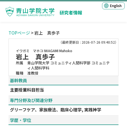
English
研究者情報
TOPページ
> 岩上 真歩子
（最終更新日 : 2026-07-26 09:40:52）
イワガミ マホコ
IWAGAMI Mahoko
岩上 真歩子
所属
青山学院大学 コミュニティ人間科学部 コミュニテ
ィ人間科学科
職種
准教授
基幹教員
主要授業科目担当
専門分野及び関連分野
グリーフケア、家族療法、臨床心理学, 実践神学
学歴・学位