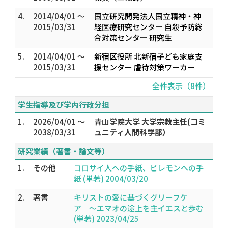
4.
2014/04/01 ～
国立研究開発法人国立精神・神
2015/03/31
経医療研究センター 自殺予防総
合対策センター 研究生
5.
2014/04/01 ～
新宿区役所 北新宿子ども家庭支
2015/03/31
援センター 虐待対策ワーカー
全件表示（8件）
学生指導及び学内行政分担
1.
2026/04/01 ～
青山学院大学 大学宗教主任(コミ
2038/03/31
ュニティ人間科学部）
研究業績（著書・論文等）
1.
その他
コロサイ人への手紙、ピレモンへの手
紙 (単著) 2004/03/20
2.
著書
キリストの愛に基づくグリーフケ
ア 〜エマオの途上を主イエスと歩む
(単著) 2023/04/25