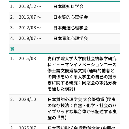
1.
2018/12 ～
日本認知科学会
2.
2016/07 ～
日本質的心理学会
3.
2012/08 ～
日本発達心理学会
4.
2019/07 ～
日本青年心理学会
賞
1.
2015/03
青山学院大学大学院社会情報学研究
科ヒューマンイノベーションコース
修士論文優秀論文賞 (通時的他者と
の関係をめぐる大学生の自己の揺ら
ぎに関する研究：同窓会の談話分析
を通した検討)
2.
2024/10
日本質的心理学会 大会優秀賞 (昆虫
の保存技法：自然・化学・社会のハ
イブリッドな集合体から記述する虫
屋の世界)
3.
2025/07
日本認知科学会 奨励論文賞 (虫屋の