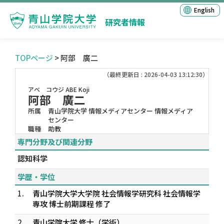
English
研究者情報
TOPページ
> 阿部 廣二
（最終更新日 : 2026-04-03 13:12:30）
アベ コウジ
ABE Koji
阿部 廣二
所属
青山学院大学 情報メディアセンター 情報メディア
センター
職種
助教
専門分野及び関連分野
認知科学
学歴・学位
1.
青山学院大学大学院 社会情報学研究科 社会情報学
専攻 博士前期課程 修了
2.
青山学院大学 修士（学術）