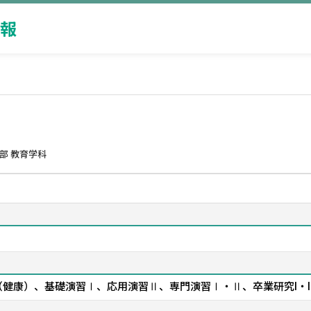
報
部 教育学科
健康）、基礎演習Ⅰ、応用演習Ⅱ、専門演習Ⅰ・Ⅱ、卒業研究I・I