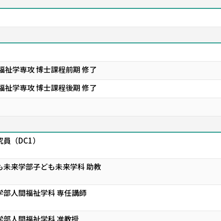
福祉学専攻 博士課程前期 修了
福祉学専攻 博士課程後期 修了
究員（DC1）
も未来学部子ども未来学科 助教
学部人間福祉学科 専任講師
学部人間福祉学科 准教授