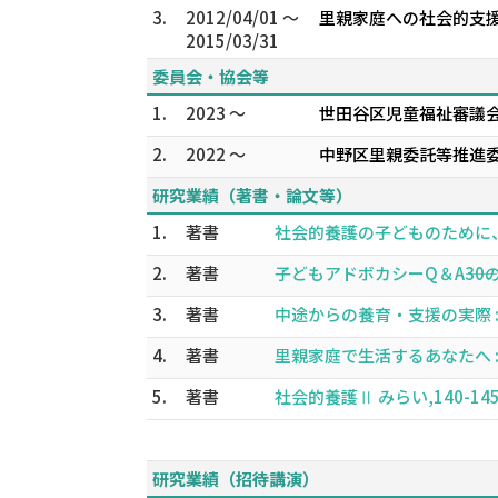
3.
2012/04/01 ～
里親家庭への社会的支
2015/03/31
委員会・協会等
1.
2023 ～
世田谷区児童福祉審議会
2.
2022 ～
中野区里親委託等推進委
研究業績（著書・論文等）
1.
著書
社会的養護の子どものために、先
2.
著書
子どもアドボカシーQ＆A――30の
3.
著書
中途からの養育・支援の実際 : 子
4.
著書
里親家庭で生活するあなたへ : 里
5.
著書
社会的養護Ⅱ みらい,140-145頁 
研究業績（招待講演）