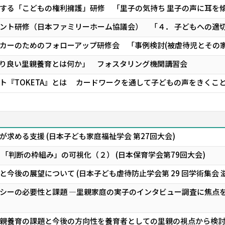
する「こどもの権利擁護」研修 「里子の気持ち 里子の声に耳を
ント研修（日本ファミリーホーム協議会） 「４． 子どもへの適切
カーのためのフォローアップ研修会 「事例検討(被虐待児とその家
り良い里親養育とは何か」 フォスタリング機関講習会
ト『TOKETA』とは カードワークを通して子どもの声をきくこ
求める支援 (日本子ども家庭福祉学会 第27回大会)
「判断の枠組み」の可視化（２） (日本保育学会第79回大会)
今後の展望について (日本子ども虐待防止学会第 29 回学術集会 
シーの必要性と課題 ―里親家庭の実子のインタビュー調査に焦点を
親養育の課題と今後の方向性を養育者としての里親の視点から検討す