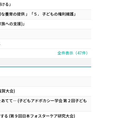
傾ける」
な養育の提供 」「５． 子どもの権利擁護」
族への支援)」
と
全件表示（47件）
滋賀大会)
あてて― (子どもアドボカシー学会 第２回子ども
る (第９回日本フォスターケア研究大会)