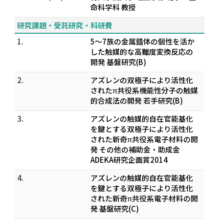
命科学科 教授
研究課題・受託研究・科研費
1.
5～7族の金属錯体の個性を活か
した触媒的な高難度変換反応の
開発 基盤研究(B)
2.
アズレンの双極子により活性化
されたπ共役系機能性分子の触媒
的合成法の開発 若手研究(B)
3.
アズレンの触媒的自在官能基化
を鍵とする双極子により活性化
された新奇π共役系電子材料の開
発 その他の補助金・助成金
ADEKA研究企画賞2014
4.
アズレンの触媒的自在官能基化
を鍵とする双極子により活性化
された新奇π共役系電子材料の開
発 基盤研究(C)