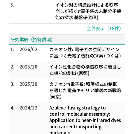
5.
イオン対の構造設計による秩序
崩しが拓くπ電子系の未踏分子機
能の探求 基盤研究(B)
全件表示（18件）
研究業績（招待講演）
1.
2026/02
カチオン性π電子系の空間デザイン
に基づく光電子機能の探索 (つくば)
2.
2025/10
イオン性化合物の構造秩序に着目し
た機能の創出 (京都)
3.
2025/10
カチオンπ電子系: 積層様式の制御
を通じた電荷キャリア輸送の新戦略
(東京)
4.
2024/12
Azulene-fusing strategy to
control molecular assembly:
Application to near-infrared dyes
and carrier transporting
materials