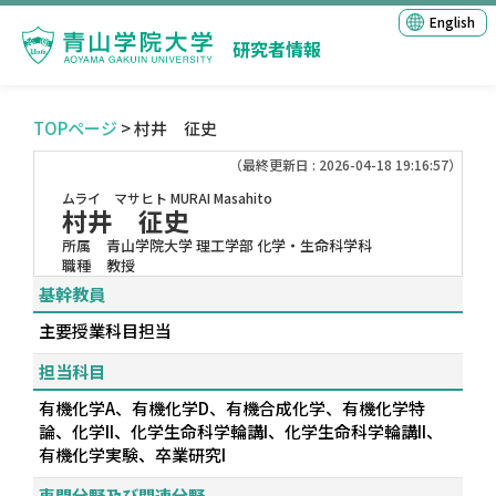
English
研究者情報
TOPページ
> 村井 征史
（最終更新日 : 2026-04-18 19:16:57）
ムライ マサヒト
MURAI Masahito
村井 征史
所属
青山学院大学 理工学部 化学・生命科学科
職種
教授
基幹教員
主要授業科目担当
担当科目
有機化学A、有機化学D、有機合成化学、有機化学特
論、化学II、化学生命科学輪講I、化学生命科学輪講II、
有機化学実験、卒業研究I
専門分野及び関連分野