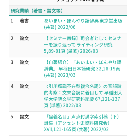
研究業績（著書・論文等）
1.
著書
あいまい・ぼんやり語辞典 東京堂出版
(共著) 2022/06
2.
論文
【セミナー再録】司会者としてセミナ
ーを振り返って ライティング研究
5,89-91頁 (単著) 2026/03
3.
論文
【自著紹介】『あいまい・ぼんやり語
辞典』 早稲田日本語研究 32,18-19頁
(共著) 2023/03
4.
論文
〈引用標識不在型複合名詞〉の音韻論
的考察：文末音調に着目して 早稲田大
学大学院文学研究科紀要 67,121-137
頁 (単著) 2022/03
5.
論文
『論義名目』声点付漢字索引稿（下）
論集（アクセント史資料研究会）
XVII,121-165頁 (共著) 2022/02