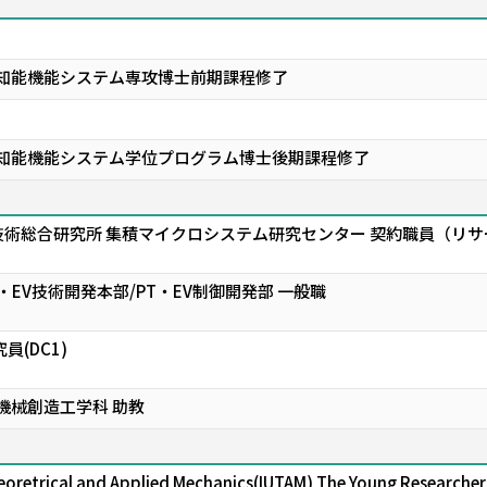
 知能機能システム専攻博士前期課程修了
 知能機能システム学位プログラム博士後期課程修了
術総合研究所 集積マイクロシステム研究センター 契約職員（リ
・EV技術開発本部/PT・EV制御開発部 一般職
員(DC1)
機械創造工学科 助教
heoretrical and Applied Mechanics(IUTAM) The Young Researche