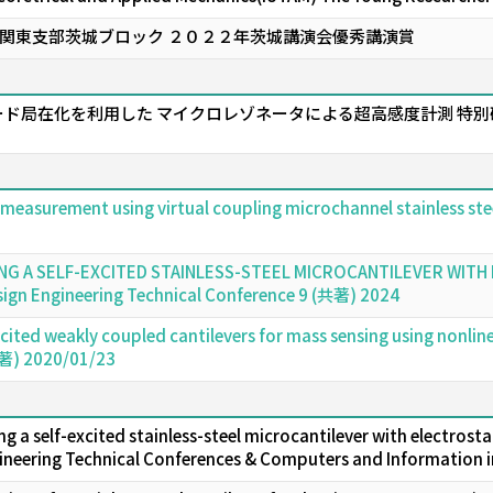
関東支部茨城ブロック ２０２２年茨城講演会優秀講演賞
ド局在化を利用した マイクロレゾネータによる超高感度計測 特別
y measurement using virtual coupling microchannel stainless ste
NG A SELF-EXCITED STAINLESS-STEEL MICROCANTILEVER WIT
sign Engineering Technical Conference 9 (共著) 2024
cited weakly coupled cantilevers for mass sensing using nonlin
共著) 2020/01/23
 a self-excited stainless-steel microcantilever with electrost
gineering Technical Conferences & Computers and Information i