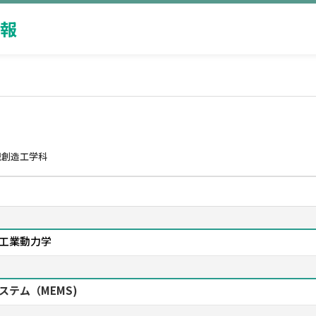
報
械創造工学科
工業動力学
ステム（MEMS)