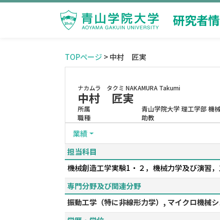
研究者情
TOPページ
> 中村 匠実
ナカムラ タクミ
NAKAMURA Takumi
中村 匠実
所属
青山学院大学 理工学部 機
職種
助教
業績
担当科目
機械創造工学実験1・２，機械力学及び演習，
専門分野及び関連分野
振動工学（特に非線形力学）, マイクロ機械シ