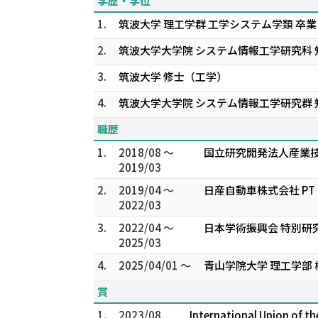
学歴・学位
1.
筑波大学 理工学群 工学システム学類 卒業
2.
筑波大学大学院 システム情報工学研究科
3.
筑波大学 修士（工学）
4.
筑波大学大学院 システム情報工学研究群
職歴
1.
2018/08 ～
国立研究開発法人産業技
2019/03
2.
2019/04 ～
日産自動車株式会社 PT
2022/03
3.
2022/04 ～
日本学術振興会 特別研究
2025/03
4.
2025/04/01 ～
青山学院大学 理工学部 
賞
1.
2023/08
International Union of t