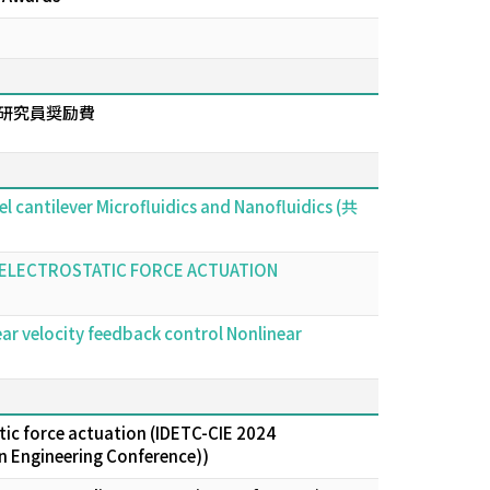
研究員奨励費
el cantilever Microfluidics and Nanofluidics (共
H ELECTROSTATIC FORCE ACTUATION
ear velocity feedback control Nonlinear
atic force actuation (IDETC-CIE 2024
n Engineering Conference))