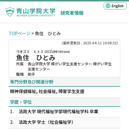
English
研究者情報
TOPページ
> 魚住 ひとみ
（最終更新日 : 2025-04-11 10:08:32）
ウオズミ ヒトミ
UOZUMI Hitomi
魚住 ひとみ
所属
青山学院大学 障がい学生支援センター 障がい学生
支援センター
職種
助手
専門分野及び関連分野
精神保健福祉, 社会福祉, 障害学生支援
学歴・学位
1.
法政大学 現代福祉学部現代福祉学科 卒業
2.
法政大学 学士（社会福祉学）