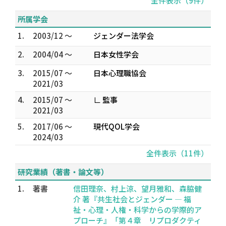
全件表示（9件）
所属学会
1.
2003/12 ～
ジェンダー法学会
2.
2004/04 ～
日本女性学会
3.
2015/07 ～
日本心理職協会
2021/03
4.
2015/07 ～
∟ 監事
2021/03
5.
2017/06 ～
現代QOL学会
2024/03
全件表示（11件）
研究業績（著書・論文等）
1.
著書
信田理奈、村上涼、望月雅和、森脇健
介 著『共生社会とジェンダー ― 福
祉・心理・人権・科学からの学際的ア
プローチ』「第４章 リプロダクティ