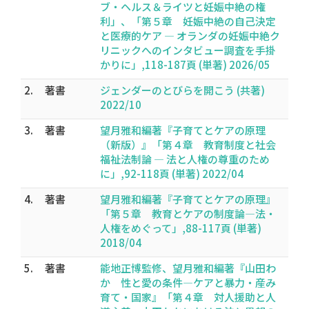
ブ・ヘルス＆ライツと妊娠中絶の権
利」、「第５章 妊娠中絶の自己決定
と医療的ケア ― オランダの妊娠中絶ク
リニックへのインタビュー調査を手掛
かりに」,118-187頁 (単著) 2026/05
2.
著書
ジェンダーのとびらを開こう (共著)
2022/10
3.
著書
望月雅和編著『子育てとケアの原理
（新版）』「第４章 教育制度と社会
福祉法制論 ― 法と人権の尊重のため
に」,92-118頁 (単著) 2022/04
4.
著書
望月雅和編著『子育てとケアの原理』
「第５章 教育とケアの制度論―法・
人権をめぐって」,88-117頁 (単著)
2018/04
5.
著書
能地正博監修、望月雅和編著『山田わ
か 性と愛の条件―ケアと暴力・産み
育て・国家』「第４章 対人援助と人