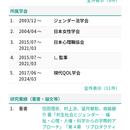
全件表示（9件）
所属学会
1.
2003/12 ～
ジェンダー法学会
2.
2004/04 ～
日本女性学会
3.
2015/07 ～
日本心理職協会
2021/03
4.
2015/07 ～
∟ 監事
2021/03
5.
2017/06 ～
現代QOL学会
2024/03
全件表示（11件）
研究業績（著書・論文等）
1.
著書
信田理奈、村上涼、望月雅和、森脇健
介 著『共生社会とジェンダー ― 福
祉・心理・人権・科学からの学際的ア
プローチ』「第４章 リプロダクティ