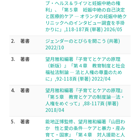
ブ・ヘルス＆ライツと妊娠中絶の権
利」、「第５章 妊娠中絶の自己決定
と医療的ケア ― オランダの妊娠中絶ク
リニックへのインタビュー調査を手掛
かりに」,118-187頁 (単著) 2026/05
2.
著書
ジェンダーのとびらを開こう (共著)
2022/10
3.
著書
望月雅和編著『子育てとケアの原理
（新版）』「第４章 教育制度と社会
福祉法制論 ― 法と人権の尊重のため
に」,92-118頁 (単著) 2022/04
4.
著書
望月雅和編著『子育てとケアの原理』
「第５章 教育とケアの制度論―法・
人権をめぐって」,88-117頁 (単著)
2018/04
5.
著書
能地正博監修、望月雅和編著『山田わ
か 性と愛の条件―ケアと暴力・産み
育て・国家』「第４章 対人援助と人