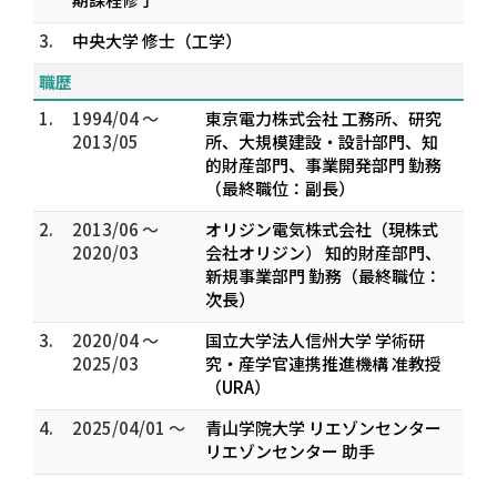
3.
中央大学 修士（工学）
職歴
1.
1994/04 ～
東京電力株式会社 工務所、研究
2013/05
所、大規模建設・設計部門、知
的財産部門、事業開発部門 勤務
（最終職位：副長）
2.
2013/06 ～
オリジン電気株式会社（現株式
2020/03
会社オリジン） 知的財産部門、
新規事業部門 勤務（最終職位：
次長）
3.
2020/04 ～
国立大学法人信州大学 学術研
2025/03
究・産学官連携推進機構 准教授
（URA）
4.
2025/04/01 ～
青山学院大学 リエゾンセンター
リエゾンセンター 助手