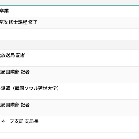
 卒業
専攻 修士課程 修了
松放送局 記者
道局国際部 記者
海外派遣（韓国ソウル延世大学）
道局国際部 記者
ジュネーブ支局 支局長