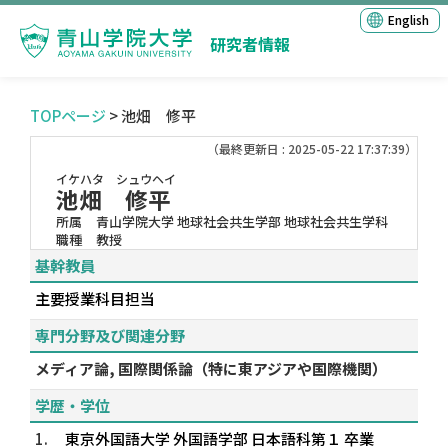
English
研究者情報
TOPページ
> 池畑 修平
（最終更新日 : 2025-05-22 17:37:39）
イケハタ シュウヘイ
池畑 修平
所属
青山学院大学 地球社会共生学部 地球社会共生学科
職種
教授
基幹教員
主要授業科目担当
専門分野及び関連分野
メディア論, 国際関係論（特に東アジアや国際機関）
学歴・学位
1.
東京外国語大学 外国語学部 日本語科第１ 卒業