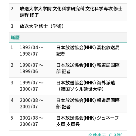
2.
放送大学大学院 文化科学研究科 文化科学専攻 修士
課程 修了
3.
放送大学 修士（学術）
職歴
1.
1992/04 ～
日本放送協会(NHK) 高松放送局
1998/07
記者
2.
1998/07 ～
日本放送協会(NHK) 報道局国際
1999/06
部 記者
3.
1999/07 ～
日本放送協会(NHK) 海外派遣
2000/07
（韓国ソウル延世大学）
4.
2000/08 ～
日本放送協会(NHK) 報道局国際
2002/07
部 記者
5.
2002/08 ～
日本放送協会(NHK) ジュネーブ
2006/07
支局 支局長
全件表示（13件）