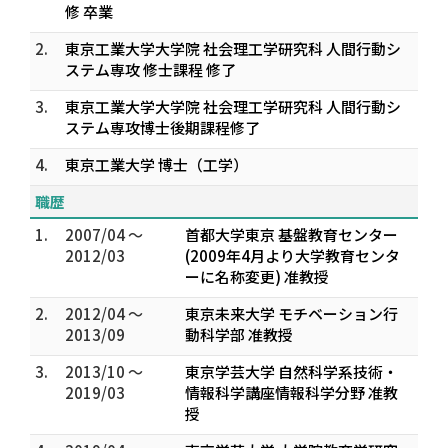
修 卒業
2.
東京工業大学大学院 社会理工学研究科 人間行動シ
ステム専攻 修士課程 修了
3.
東京工業大学大学院 社会理工学研究科 人間行動シ
ステム専攻博士後期課程修了
4.
東京工業大学 博士（工学）
職歴
1.
2007/04 ～
首都大学東京 基盤教育センター
2012/03
(2009年4月より大学教育センタ
ーに名称変更) 准教授
2.
2012/04 ～
東京未来大学 モチベーション行
2013/09
動科学部 准教授
3.
2013/10 ～
東京学芸大学 自然科学系技術・
2019/03
情報科学講座情報科学分野 准教
授