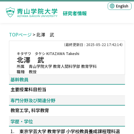
English
研究者情報
TOPページ
> 北澤 武
（最終更新日 : 2025-05-22 17:42:14）
キタザワ タケシ
KITAZAWA Takeshi
北澤 武
所属
青山学院大学 教育人間科学部 教育学科
職種
教授
基幹教員
主要授業科目担当
専門分野及び関連分野
教育工学, 科学教育
学歴・学位
1.
東京学芸大学 教育学部 小学校教員養成課程理科選