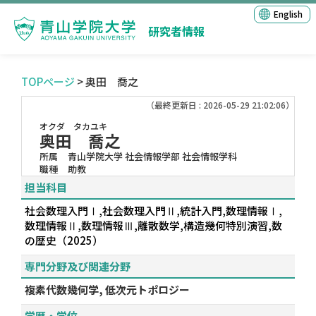
English
研究者情報
TOPページ
> 奥田 喬之
（最終更新日 : 2026-05-29 21:02:06）
オクダ タカユキ
奥田 喬之
所属
青山学院大学 社会情報学部 社会情報学科
職種
助教
担当科目
社会数理入門Ⅰ,社会数理入門Ⅱ,統計入門,数理情報Ⅰ,
数理情報Ⅱ,数理情報Ⅲ,離散数学,構造幾何特別演習,数
の歴史（2025）
専門分野及び関連分野
複素代数幾何学, 低次元トポロジー
学歴・学位