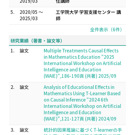
2019/03
任講師
5.
2020/05 ～
工学院大学 学習支援センター 講
2025/03
師
全件表示（6件）
研究業績（著書・論文等）
1.
論文
Multiple Treatments Causal Effects
in Mathematics Education "2025
International Workshop on Artificial
Intelligence and Education
(WAIE)",186-190頁 (共著) 2025/09
2.
論文
Analysis of Educational Effects in
Mathematics Using T-Learner Based
on Causal Inference "2024 6th
International Workshop on Artificial
Intelligence and Education
(WAIE)",121-127頁 (共著) 2024/09
3.
論文
統計的因果推論に基づくT-learnerの手