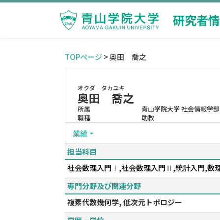
研究者情
TOPページ
> 奥田 喬之
オクダ タカユキ
奥田 喬之
所属
青山学院大学 社会情報学部
職種
助教
業績
担当科目
社会数理入門Ⅰ,社会数理入門Ⅱ,統計入門,数理
専門分野及び関連分野
複素代数幾何学, 低次元トポロジー