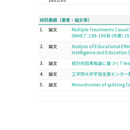
研究業績（著書・論文等）
1.
論文
Multiple Treatments Causal 
(WAIE)",186-190頁 (共著) 20
2.
論文
Analysis of Educational Eff
Intelligence and Educatio
3.
論文
統計的因果推論に基づくT-lear
4.
論文
工学院大学学習支援センター数学科
5.
論文
Monodromies of splitting f