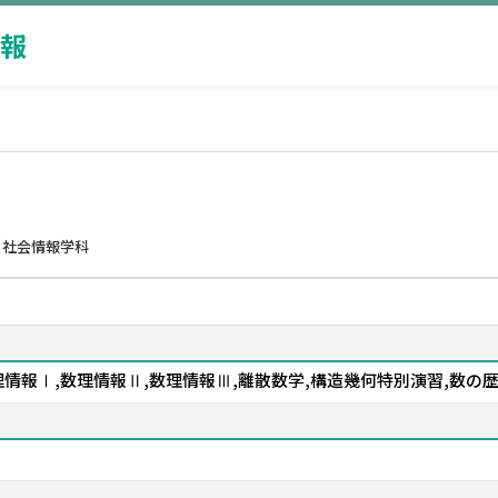
報
 社会情報学科
情報Ⅰ,数理情報Ⅱ,数理情報Ⅲ,離散数学,構造幾何特別演習,数の歴