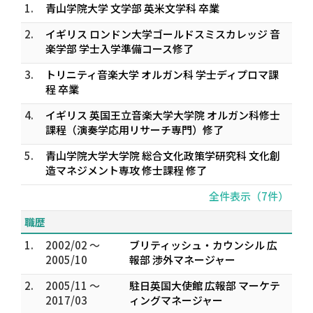
1.
青山学院大学 文学部 英米文学科 卒業
2.
イギリス ロンドン大学ゴールドスミスカレッジ 音
楽学部 学士入学準備コース修了
3.
トリニティ音楽大学 オルガン科 学士ディプロマ課
程 卒業
4.
イギリス 英国王立音楽大学大学院 オルガン科修士
課程（演奏学応用リサーチ専門）修了
5.
青山学院大学大学院 総合文化政策学研究科 文化創
造マネジメント専攻 修士課程 修了
全件表示（7件）
職歴
1.
2002/02 ～
ブリティッシュ・カウンシル 広
2005/10
報部 渉外マネージャー
2.
2005/11 ～
駐日英国大使館 広報部 マーケテ
2017/03
ィングマネージャー