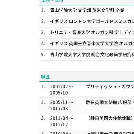
学歴・学位
1.
青山学院大学 文学部 英米文学科 卒業
2.
イギリス ロンドン大学ゴールドスミスカ
3.
トリニティ音楽大学 オルガン科 学士ディ
4.
イギリス 英国王立音楽大学大学院 オル
5.
青山学院大学大学院 総合文化政策学研究科
職歴
1.
2002/02 ～
ブリティッシュ・カウン
2005/10
2.
2005/11 ～
駐日英国大使館 広報部
2017/03
3.
2011/04 ～
（駐日英国大使館休職）
2012/12
4.
2019/04 ～
上野学園大学 音楽学部