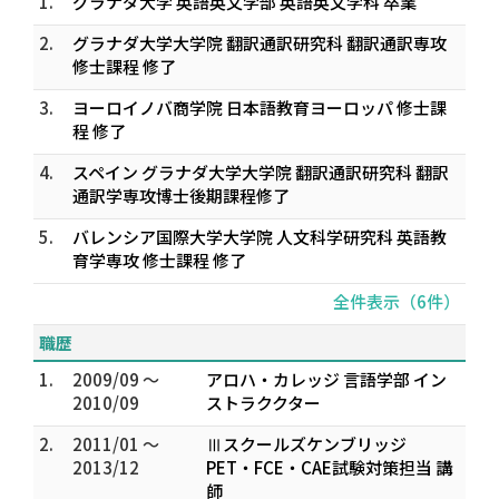
1.
グラナダ大学 英語英文学部 英語英文学科 卒業
2.
グラナダ大学大学院 翻訳通訳研究科 翻訳通訳専攻
修士課程 修了
3.
ヨーロイノバ商学院 日本語教育ヨーロッパ 修士課
程 修了
4.
スペイン グラナダ大学大学院 翻訳通訳研究科 翻訳
通訳学専攻博士後期課程修了
5.
バレンシア国際大学大学院 人文科学研究科 英語教
育学専攻 修士課程 修了
全件表示（6件）
職歴
1.
2009/09 ～
アロハ・カレッジ 言語学部 イン
2010/09
ストラククター
2.
2011/01 ～
Ⅲスクールズケンブリッジ
2013/12
PET・FCE・CAE試験対策担当 講
師