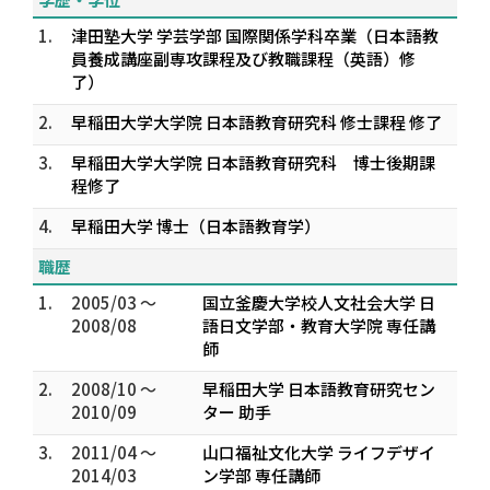
1.
津田塾大学 学芸学部 国際関係学科卒業（日本語教
員養成講座副専攻課程及び教職課程（英語）修
了）
2.
早稲田大学大学院 日本語教育研究科 修士課程 修了
3.
早稲田大学大学院 日本語教育研究科 博士後期課
程修了
4.
早稲田大学 博士（日本語教育学）
職歴
1.
2005/03 ～
国立釜慶大学校人文社会大学 日
2008/08
語日文学部・教育大学院 専任講
師
2.
2008/10 ～
早稲田大学 日本語教育研究セン
2010/09
ター 助手
3.
2011/04 ～
山口福祉文化大学 ライフデザイ
2014/03
ン学部 専任講師