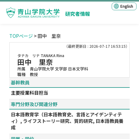
English
研究者情報
TOPページ
> 田中 里奈
（最終更新日 : 2026-07-17 16:53:15）
タナカ リナ
TANAKA Rina
田中 里奈
所属
青山学院大学 文学部 日本文学科
職種
教授
基幹教員
主要授業科目担当
専門分野及び関連分野
日本語教育学（日本語教育史、言語とアイデンティテ
ィ）, ライフストーリー研究、質的研究, 日本語教員養
成
学歴・学位