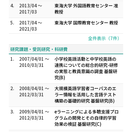
4.
2013/04 ～
東海大学 外国語教育センター 准
2017/03
教授
5.
2017/04 ～
東海大学 国際教育センター 教授
2021/03
全件表示（7件）
研究課題・受託研究・科研費
1.
2007/04/01 ～
小学校英語活動と中学校英語の
2010/03/31
連携についての総合的研究-研修
の実態と教員意識の調査 基盤研
究(B)
2.
2008/04/01 ～
大規模英語学習者コーパスのエ
2012/03/31
ラー情報を活用した言語テスト
構築の基礎的研究 基盤研究(B)
3.
2009/04/01 ～
eラーニングによる多聴支援プロ
2012/03/31
グラムの開発とその自律的学習
効果の検証 基盤研究(C)