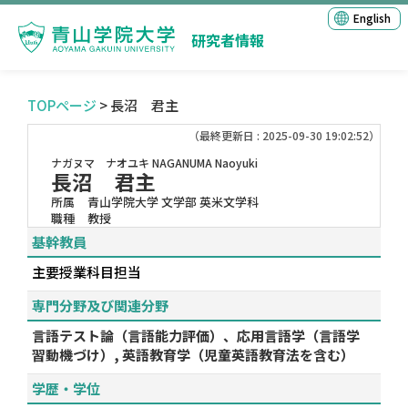
English
研究者情報
TOPページ
> 長沼 君主
（最終更新日 : 2025-09-30 19:02:52）
ナガヌマ ナオユキ
NAGANUMA Naoyuki
長沼 君主
所属
青山学院大学 文学部 英米文学科
職種
教授
基幹教員
主要授業科目担当
専門分野及び関連分野
言語テスト論（言語能力評価）、応用言語学（言語学
習動機づけ）, 英語教育学（児童英語教育法を含む）
学歴・学位