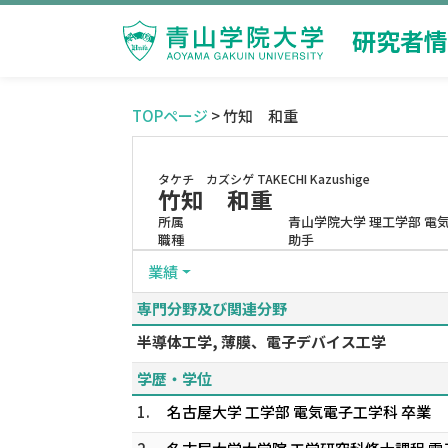
研究者情
TOPページ
> 竹知 和重
タケチ カズシゲ
TAKECHI Kazushige
竹知 和重
所属
青山学院大学 理工学部 電
職種
助手
業績
専門分野及び関連分野
半導体工学, 薄膜、電子デバイス工学
学歴・学位
1.
名古屋大学 工学部 電気電子工学科 卒業