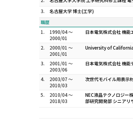
2.
名古屋大学大学院 工学研究科修士課程 電
3.
名古屋大学 博士(工学)
職歴
1.
1990/04 ～
日本電気株式会社 機能
2000/01
2.
2000/01 ～
University of Califor
2001/01
3.
2001/01 ～
日本電気株式会社 機能
2003/06
4.
2003/07 ～
次世代モバイル用表示材
2010/03
5.
2010/04 ～
NEC液晶テクノロジー株
2018/03
部研究開発部 シニアリ