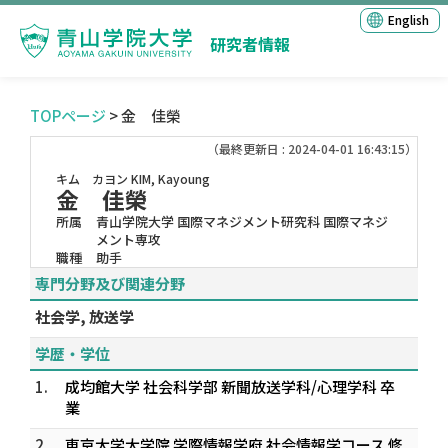
English
研究者情報
TOPページ
> 金 佳榮
（最終更新日 : 2024-04-01 16:43:15）
キム カヨン
KIM, Kayoung
金 佳榮
所属
青山学院大学 国際マネジメント研究科 国際マネジ
メント専攻
職種
助手
専門分野及び関連分野
社会学, 放送学
学歴・学位
1.
成均館大学 社会科学部 新聞放送学科/心理学科 卒
業
2.
東京大学大学院 学際情報学府 社会情報学コース 修