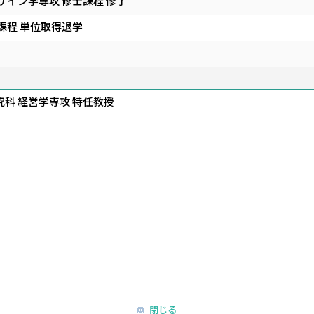
ザイン学専攻 修士課程 修了
課程 単位取得退学
究科 経営学専攻 特任教授
閉じる