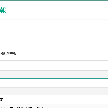
報
 経営学専攻
業