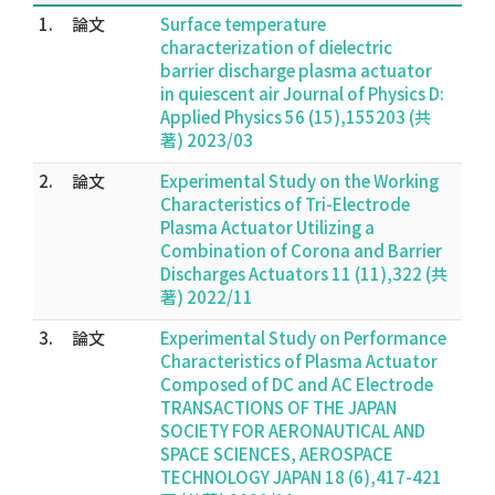
1.
論文
Surface temperature
characterization of dielectric
barrier discharge plasma actuator
in quiescent air Journal of Physics D:
Applied Physics 56 (15),155203 (共
著) 2023/03
2.
論文
Experimental Study on the Working
Characteristics of Tri-Electrode
Plasma Actuator Utilizing a
Combination of Corona and Barrier
Discharges Actuators 11 (11),322 (共
著) 2022/11
3.
論文
Experimental Study on Performance
Characteristics of Plasma Actuator
Composed of DC and AC Electrode
TRANSACTIONS OF THE JAPAN
SOCIETY FOR AERONAUTICAL AND
SPACE SCIENCES, AEROSPACE
TECHNOLOGY JAPAN 18 (6),417-421