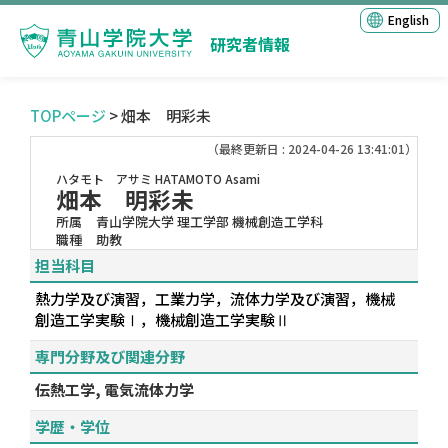
English
研究者情報
TOPページ
> 畑本 明彩未
（最終更新日 : 2024-04-26 13:41:01）
ハタモト アサミ
HATAMOTO Asami
畑本 明彩未
所属
青山学院大学 理工学部 機械創造工学科
職種
助教
担当科目
熱力学及び演習，工業力学，流体力学及び演習，機械
創造工学実験Ⅰ，機械創造工学実験Ⅱ
専門分野及び関連分野
伝熱工学, 電気流体力学
学歴・学位