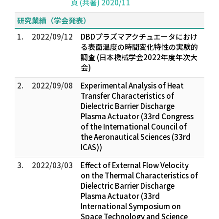
頁 (共著) 2020/11
研究業績（学会発表）
1.
2022/09/12
DBDプラズマアクチュエータにおけ
る表面温度の時間変化特性の実験的
調査 (日本機械学会2022年度年次大
会)
2.
2022/09/08
Experimental Analysis of Heat
Transfer Characteristics of
Dielectric Barrier Discharge
Plasma Actuator (33rd Congress
of the International Council of
the Aeronautical Sciences (33rd
ICAS))
3.
2022/03/03
Effect of External Flow Velocity
on the Thermal Characteristics of
Dielectric Barrier Discharge
Plasma Actuator (33rd
International Symposium on
Space Technology and Science