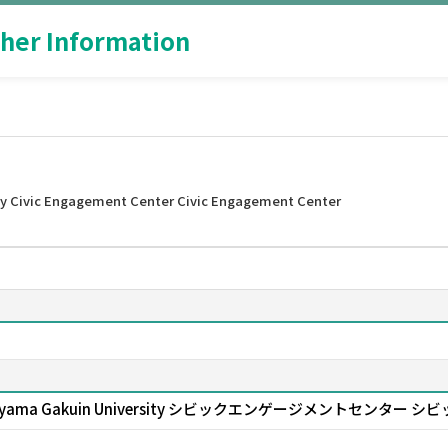
her Information
ty Civic Engagement Center Civic Engagement Center
ate Aoyama Gakuin University シビックエンゲージメントセ