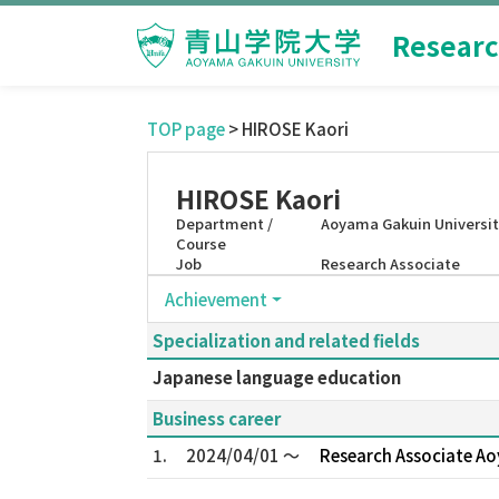
Researc
TOP page
> HIROSE Kaori
HIROSE Kaori
Department /
Aoyama Gakuin Universi
Course
Job
Research Associate
Achievement
Specialization and related fields
Japanese language education
Business career
1.
2024/04/01 ～
Research Associ