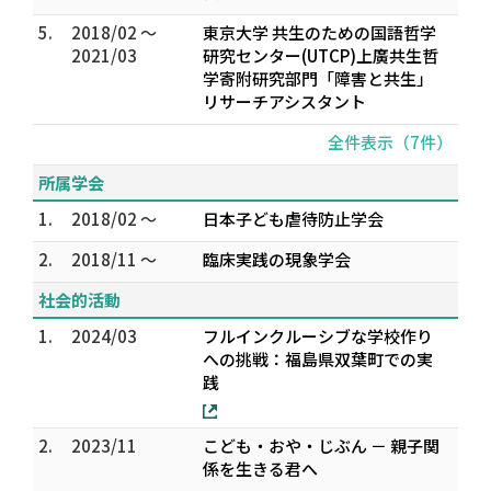
5.
2018/02 ～
東京大学 共生のための国語哲学
2021/03
研究センター(UTCP)上廣共生哲
学寄附研究部門「障害と共生」
リサーチアシスタント
全件表示（7件）
所属学会
1.
2018/02 ～
日本子ども虐待防止学会
2.
2018/11 ～
臨床実践の現象学会
社会的活動
1.
2024/03
フルインクルーシブな学校作り
への挑戦：福島県双葉町での実
践
2.
2023/11
こども・おや・じぶん － 親子関
係を生きる君へ