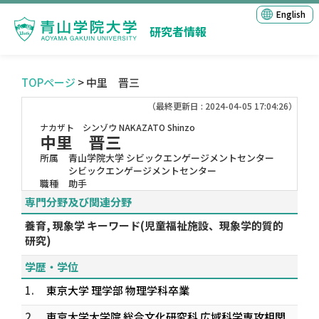
English
研究者情報
TOPページ
> 中里 晋三
（最終更新日 : 2024-04-05 17:04:26）
ナカザト シンゾウ
NAKAZATO Shinzo
中里 晋三
所属
青山学院大学 シビックエンゲージメントセンター
シビックエンゲージメントセンター
職種
助手
専門分野及び関連分野
養育, 現象学 キーワード(児童福祉施設、現象学的質的
研究)
学歴・学位
1.
東京大学 理学部 物理学科卒業
2.
東京大学大学院 総合文化研究科 広域科学専攻相関