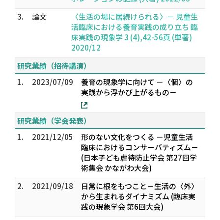
3.
論文
〈生活の場に居続けられる〉－ 児童生
活臨床における養育実践の成り立ち 臨
床実践の現象学 3 (4),42-56頁 (単著)
2020/12
研究業績（招待講演）
1.
2023/07/09
養育の現象学に向けて －〈個〉の
実践から浮かび上がるもの－
研究業績（学会発表）
1.
2021/12/05
形のない文化をつくる －児童生活
臨床におけるコンサーバティズム－
(日本子ども虐待防止学会 第27回学
術集会 かながわ大会)
2.
2021/09/18
日常に根をもつこと－生活の〈外〉
から生まれるダイナミズム (臨床実
践の現象学会 第6回大会)