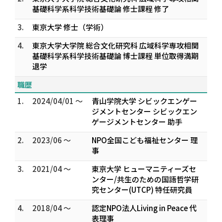
基礎科学系科学技術基礎論 修士課程 修了
3.
東京大学 修士（学術）
4.
東京大学大学院 総合文化研究科 広域科学専攻相関
基礎科学系科学技術基礎論 博士課程 単位取得満期
退学
職歴
1.
2024/04/01 ～
青山学院大学 シビックエンゲー
ジメントセンター シビックエン
ゲージメントセンター 助手
2.
2023/06 ～
NPO全国こども福祉センター 理
事
3.
2021/04 ～
東京大学 ヒューマニティーズセ
ンター/共生のための国語哲学研
究センター(UTCP) 特任研究員
4.
2018/04 ～
認定NPO法人Living in Peace 代
表理事