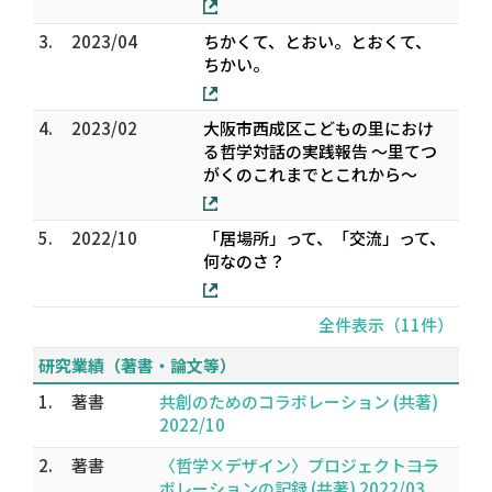
3.
2023/04
ちかくて、とおい。とおくて、
ちかい。
4.
2023/02
⼤阪市⻄成区こどもの⾥におけ
る哲学対話の実践報告 〜⾥てつ
がくのこれまでとこれから〜
5.
2022/10
「居場所」って、「交流」って、
何なのさ？
全件表示（11件）
研究業績（著書・論文等）
1.
著書
共創のためのコラボレーション (共著)
2022/10
2.
著書
〈哲学×デザイン〉プロジェクト――コラ
ボレーションの記録 (共著) 2022/03