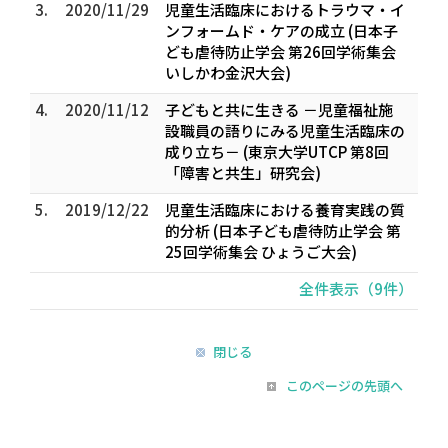
3.
2020/11/29
児童生活臨床におけるトラウマ・イ
ンフォームド・ケアの成立 (日本子
ども虐待防止学会 第26回学術集会
いしかわ金沢大会)
4.
2020/11/12
子どもと共に生きる －児童福祉施
設職員の語りにみる児童生活臨床の
成り立ち－ (東京大学UTCP 第8回
「障害と共生」研究会)
5.
2019/12/22
児童生活臨床における養育実践の質
的分析 (日本子ども虐待防止学会 第
25回学術集会 ひょうご大会)
全件表示（9件）
閉じる
このページの先頭へ