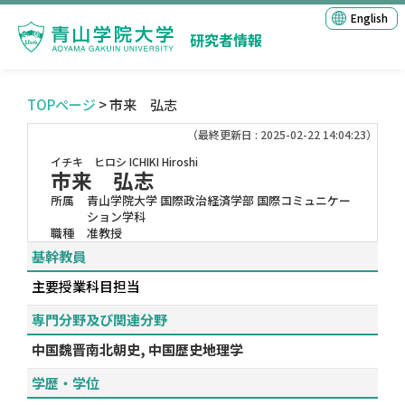
English
研究者情報
TOPページ
> 市来 弘志
（最終更新日 : 2025-02-22 14:04:23）
イチキ ヒロシ
ICHIKI Hiroshi
市来 弘志
所属
青山学院大学 国際政治経済学部 国際コミュニケー
ション学科
職種
准教授
基幹教員
主要授業科目担当
専門分野及び関連分野
中国魏晋南北朝史, 中国歴史地理学
学歴・学位