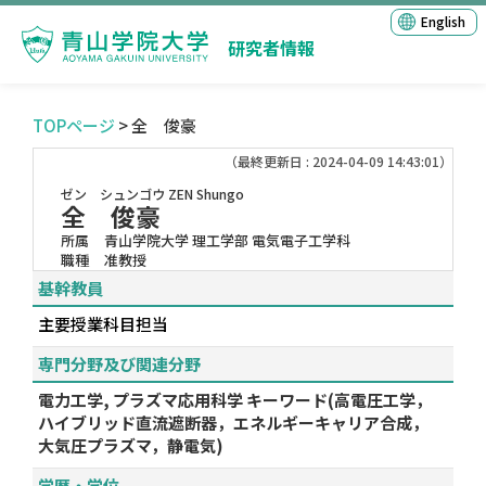
English
研究者情報
TOPページ
> 全 俊豪
（最終更新日 : 2024-04-09 14:43:01）
ゼン シュンゴウ
ZEN Shungo
全 俊豪
所属
青山学院大学 理工学部 電気電子工学科
職種
准教授
基幹教員
主要授業科目担当
専門分野及び関連分野
電力工学, プラズマ応用科学 キーワード(高電圧工学，
ハイブリッド直流遮断器，エネルギーキャリア合成，
大気圧プラズマ，静電気)
学歴・学位