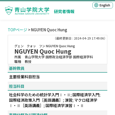
English
研究者情報
TOPページ
> NGUYEN Quoc Hung
（最終更新日 : 2024-04-29 17:49:06）
グェン クォッ フン
NGUYEN Quoc Hung
NGUYEN Quoc Hung
所属
青山学院大学 国際政治経済学部 国際経済学科
職種
教授
基幹教員
主要授業科目担当
担当科目
社会科学のための統計学入門Ⅰ・Ⅱ; 国際経済学入門;
国際経済政策入門［英語講義］; 演習; マクロ経済学
Ⅰ・Ⅱ［英語講義］; 国際経済学演習Ⅰ・Ⅱ
専門分野及び関連分野