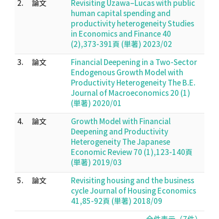
2.
論文
Revisiting Uzawa–Lucas with public
human capital spending and
productivity heterogeneity Studies
in Economics and Finance 40
(2),373-391頁 (単著) 2023/02
3.
論文
Financial Deepening in a Two-Sector
Endogenous Growth Model with
Productivity Heterogeneity The B.E.
Journal of Macroeconomics 20 (1)
(単著) 2020/01
4.
論文
Growth Model with Financial
Deepening and Productivity
Heterogeneity The Japanese
Economic Review 70 (1),123-140頁
(単著) 2019/03
5.
論文
Revisiting housing and the business
cycle Journal of Housing Economics
41,85-92頁 (単著) 2018/09
全件表示（7件）