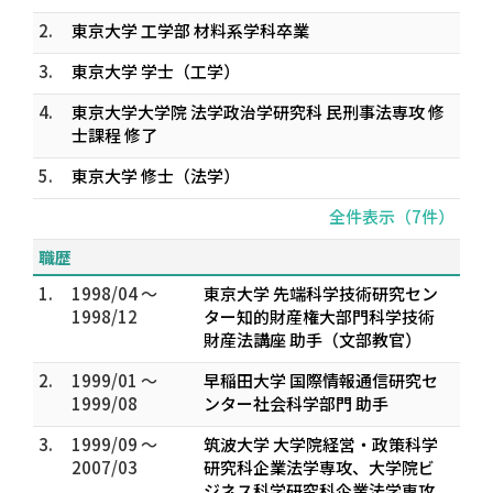
2.
東京大学 工学部 材料系学科卒業
3.
東京大学 学士（工学）
4.
東京大学大学院 法学政治学研究科 民刑事法専攻 修
士課程 修了
5.
東京大学 修士（法学）
全件表示（7件）
職歴
1.
1998/04 ～
東京大学 先端科学技術研究セン
1998/12
ター知的財産権大部門科学技術
財産法講座 助手（文部教官）
2.
1999/01 ～
早稲田大学 国際情報通信研究セ
1999/08
ンター社会科学部門 助手
3.
1999/09 ～
筑波大学 大学院経営・政策科学
2007/03
研究科企業法学専攻、大学院ビ
ジネス科学研究科企業法学専攻