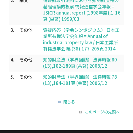
2.
論文
情報財取引法制における知的財産権の
基礎理論的視察 情報通信学会年報 =
JSICR annual report (1998年度),1-16
頁 (単著) 1999/03
3.
その他
質疑応答（学会シンポジウム） 日本工
業所有権法学会年報 = Annual of
industrial property law / 日本工業所
有権法学会 編 (38),177-205頁 2014
4.
その他
知的財産法（学界回顧） 法律時報 80
(13),182-189頁 (共著) 2008/12
5.
その他
知的財産法（学界回顧） 法律時報 78
(13),184-191頁 (共著) 2006/12
閉じる
このページの先頭へ