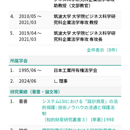
助教授（文部教官）
4.
2010/05 ～
筑波大学 大学院ビジネス科学研
2021/03
究科企業法学専攻 教授
5.
2019/04 ～
筑波大学 大学院ビジネス科学研
2021/03
究科企業法学専攻 専攻長
全件表示（8件）
所属学会
1.
1995/06 ～
日本工業所有権法学会
2.
2024/06
∟ 理事
研究業績（著書・論文等）
1.
著書
システムLSIにおける「設計資産」の法
的保護 : 技術ノウハウの流通と保護法
制
（知的財産研究叢書３） (単著) 1998