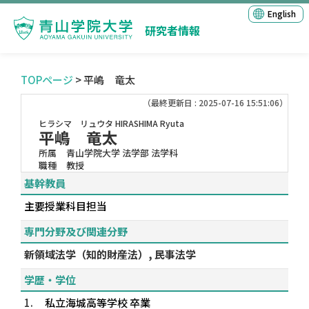
English
研究者情報
TOPページ
> 平嶋 竜太
（最終更新日 : 2025-07-16 15:51:06）
ヒラシマ リュウタ
HIRASHIMA Ryuta
平嶋 竜太
所属
青山学院大学 法学部 法学科
職種
教授
基幹教員
主要授業科目担当
専門分野及び関連分野
新領域法学（知的財産法）, 民事法学
学歴・学位
1.
私立海城高等学校 卒業