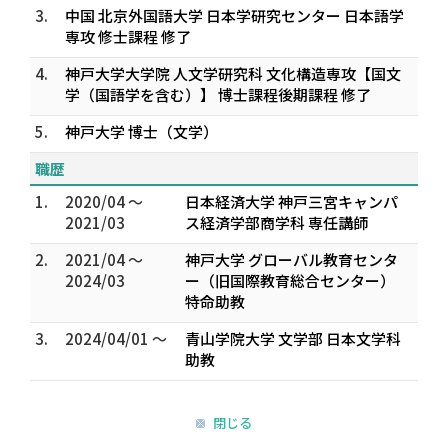
3.
中国 北京外国語大学 日本学研究センター 日本語学
専攻 修士課程 修了
4.
神戸大学大学院 人文学研究科 文化構造専攻【国文
学（国語学を含む）】 博士課程後期課程 修了
5.
神戸大学 博士（文学）
職歴
1.
2020/04 ～
日本経済大学 神戸三宮キャンパ
2021/03
ス経済学部商学科 専任講師
2.
2021/04 ～
神戸大学 グローバル教育センタ
2024/03
ー（旧国際教育総合センター）
特命助教
3.
2024/04/01 ～
青山学院大学 文学部 日本文学科
助教
閉じる