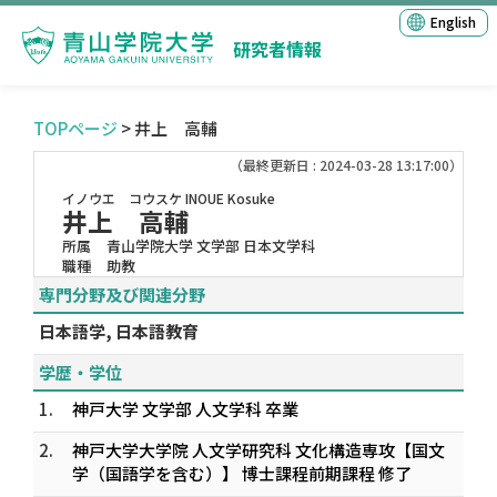
English
研究者情報
TOPページ
> 井上 高輔
（最終更新日 : 2024-03-28 13:17:00）
イノウエ コウスケ
INOUE Kosuke
井上 高輔
所属
青山学院大学 文学部 日本文学科
職種
助教
専門分野及び関連分野
日本語学, 日本語教育
学歴・学位
1.
神戸大学 文学部 人文学科 卒業
2.
神戸大学大学院 人文学研究科 文化構造専攻【国文
学（国語学を含む）】 博士課程前期課程 修了