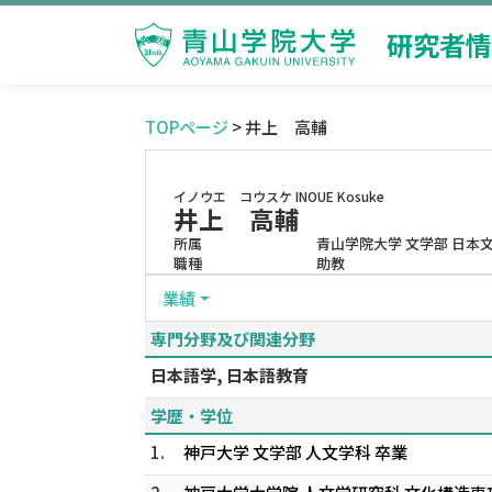
研究者情
TOPページ
> 井上 高輔
イノウエ コウスケ
INOUE Kosuke
井上 高輔
所属
青山学院大学 文学部 日本
職種
助教
業績
専門分野及び関連分野
日本語学, 日本語教育
学歴・学位
1.
神戸大学 文学部 人文学科 卒業