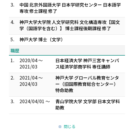
3.
中国 北京外国語大学 日本学研究センター 日本語学
専攻 修士課程 修了
4.
神戸大学大学院 人文学研究科 文化構造専攻【国文
学（国語学を含む）】 博士課程後期課程 修了
5.
神戸大学 博士（文学）
職歴
1.
2020/04 ～
日本経済大学 神戸三宮キャンパ
2021/03
ス経済学部商学科 専任講師
2.
2021/04 ～
神戸大学 グローバル教育センタ
2024/03
ー（旧国際教育総合センター）
特命助教
3.
2024/04/01 ～
青山学院大学 文学部 日本文学科
助教
閉じる