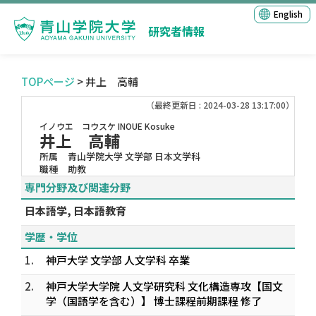
English
研究者情報
TOPページ
> 井上 高輔
（最終更新日 : 2024-03-28 13:17:00）
イノウエ コウスケ
INOUE Kosuke
井上 高輔
所属
青山学院大学 文学部 日本文学科
職種
助教
専門分野及び関連分野
日本語学, 日本語教育
学歴・学位
1.
神戸大学 文学部 人文学科 卒業
2.
神戸大学大学院 人文学研究科 文化構造専攻【国文
学（国語学を含む）】 博士課程前期課程 修了