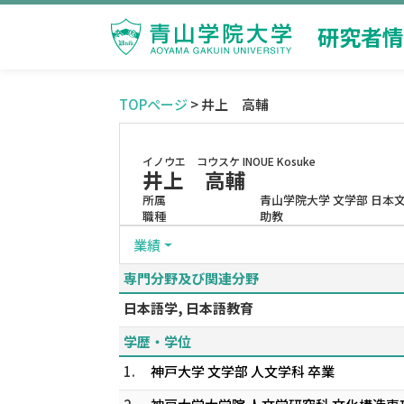
研究者情
TOPページ
> 井上 高輔
イノウエ コウスケ
INOUE Kosuke
井上 高輔
所属
青山学院大学 文学部 日本
職種
助教
業績
専門分野及び関連分野
日本語学, 日本語教育
学歴・学位
1.
神戸大学 文学部 人文学科 卒業