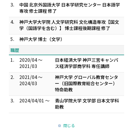
3.
中国 北京外国語大学 日本学研究センター 日本語学
専攻 修士課程 修了
4.
神戸大学大学院 人文学研究科 文化構造専攻【国文
学（国語学を含む）】 博士課程後期課程 修了
5.
神戸大学 博士（文学）
職歴
1.
2020/04 ～
日本経済大学 神戸三宮キャンパ
2021/03
ス経済学部商学科 専任講師
2.
2021/04 ～
神戸大学 グローバル教育センタ
2024/03
ー（旧国際教育総合センター）
特命助教
3.
2024/04/01 ～
青山学院大学 文学部 日本文学科
助教
閉じる