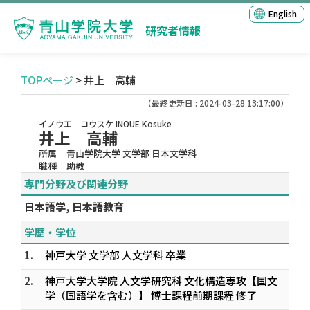
English
研究者情報
TOPページ
> 井上 高輔
（最終更新日 : 2024-03-28 13:17:00）
イノウエ コウスケ
INOUE Kosuke
井上 高輔
所属
青山学院大学 文学部 日本文学科
職種
助教
専門分野及び関連分野
日本語学, 日本語教育
学歴・学位
1.
神戸大学 文学部 人文学科 卒業
2.
神戸大学大学院 人文学研究科 文化構造専攻【国文
学（国語学を含む）】 博士課程前期課程 修了