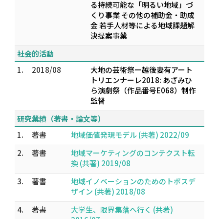
る持続可能な「明るい地域」づ
くり事業 その他の補助金・助成
金 若手人材等による地域課題解
決提案事業
社会的活動
1.
2018/08
大地の芸術祭ー越後妻有アート
トリエンナーレ2018: あざみひ
ら演劇祭（作品番号E068）制作
監督
研究業績（著書・論文等）
1.
著書
地域価値発現モデル (共著) 2022/09
2.
著書
地域マーケティングのコンテクスト転
換 (共著) 2019/08
3.
著書
地域イノベーションのためのトポスデ
ザイン (共著) 2018/08
4.
著書
大学生、限界集落へ行く (共著)