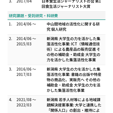
3.
2017/04
日本食生活ジャーナリストの会 第1
回食生活ジャーナリスト大賞
研究課題・受託研究・科研費
1.
2014/06 ～
中山間地域の活性化に関する研
究 個人研究
2.
2014/06 ～
新潟県 大学生の力を活かした集
2015/03
落活性化事業: ICT（情報通信技
術）による農産品の販売促進 そ
の他の補助金・助成金 大学生の
力を活かした集落活性化事業
3.
2016/06 ～
新潟県 大学生の力を活かした集
2017/03
落活性化事業: 書籍の出版や特産
物の商品化、実販売へ その他の
補助金・助成金 大学生の力を活
かした集落活性化事業
4.
2021/08 ～
新潟県 若手人材等による地域課
2022/03
題解決提案事業: 大学と連携した
「関係人口」の創出・維持によ