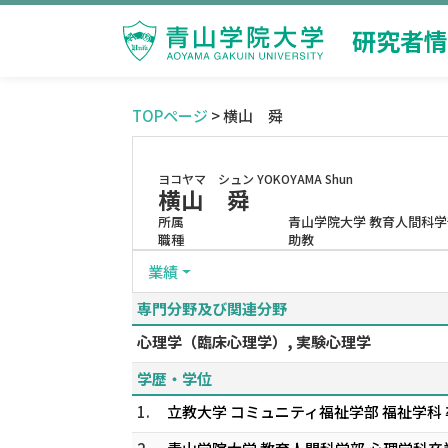
研究者情
TOPページ
> 横山 舜
ヨコヤマ シュン
YOKOYAMA Shun
横山 舜
所属
青山学院大学 教育人間科学
職種
助教
業績
専門分野及び関連分野
心理学（臨床心理学）, 実験心理学
学歴・学位
1.
立教大学 コミュニティ福祉学部 福祉学科