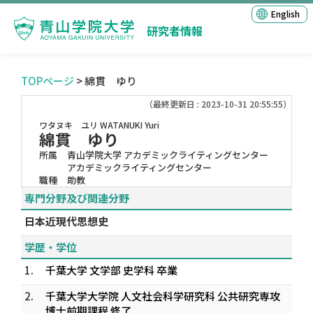
English
研究者情報
TOPページ
> 綿貫 ゆり
（最終更新日 : 2023-10-31 20:55:55）
ワタヌキ ユリ
WATANUKI Yuri
綿貫 ゆり
所属
青山学院大学 アカデミックライティングセンター
アカデミックライティングセンター
職種
助教
専門分野及び関連分野
日本近現代思想史
学歴・学位
1.
千葉大学 文学部 史学科 卒業
2.
千葉大学大学院 人文社会科学研究科 公共研究専攻
博士前期課程 修了