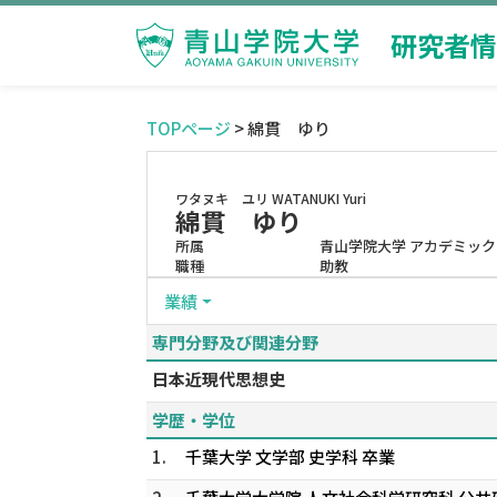
研究者情
TOPページ
> 綿貫 ゆり
ワタヌキ ユリ
WATANUKI Yuri
綿貫 ゆり
所属
青山学院大学 アカデミッ
職種
助教
業績
専門分野及び関連分野
日本近現代思想史
学歴・学位
1.
千葉大学 文学部 史学科 卒業