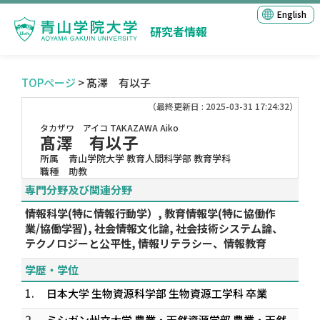
English
研究者情報
TOPページ
> 髙澤 有以子
（最終更新日 : 2025-03-31 17:24:32）
タカザワ アイコ
TAKAZAWA Aiko
髙澤 有以子
所属
青山学院大学 教育人間科学部 教育学科
職種
助教
専門分野及び関連分野
情報科学(特に情報行動学）, 教育情報学(特に協働作
業/協働学習), 社会情報文化論, 社会技術システム論、
テクノロジーと公平性, 情報リテラシー、情報教育
学歴・学位
1.
日本大学 生物資源科学部 生物資源工学科 卒業
2.
ミシガン州立大学 農業・天然資源学部 農業・天然