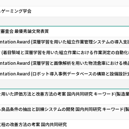
＆ゲーミング学会
文審査会 最優秀論文発表賞
esentation Award (深層学習を用いた組立作業管理システムの導
賞 (着目領域と深層学習を用いた組立作業における作業測定の自動化
esentation Award (深層学習と画像解析を⽤いた物流倉庫におけ
esentation Award (ロボット導⼊事例データベースの構築と設備
用いた評価方法と改善方法の考案 国内共同研究 キーワード(製造業、
良品条件の抽出と訓練システムの開発 国内共同研究 キーワード(製
程の改善方法の考案 国内共同研究