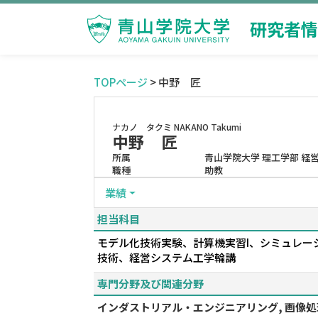
研究者情
TOPページ
> 中野 匠
ナカノ タクミ
NAKANO Takumi
中野 匠
所属
青山学院大学 理工学部 経
職種
助教
業績
担当科目
モデル化技術実験、計算機実習I、シミュレー
技術、経営システム工学輪講
専門分野及び関連分野
インダストリアル・エンジニアリング, 画像処